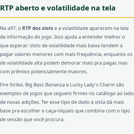
RTP aberto e volatilidade na tela
Na a97, o
RTP dos slots
e a volatilidade aparecem na tela
de informação do jogo. Isso ajuda a entender melhor o
que esperar: slots de volatilidade mais baixa tendem a
pagar valores menores com mais frequência, enquanto os
de volatilidade alta podem demorar mais pra pagar, mas
com prêmios potencialmente maiores.
Fire Strike, Big Bass Bonanza e Lucky Lady's Charm são
exemplos de jogos que seguem firmes no catálogo ao lado
de novas adições. Ter esse tipo de dado à vista dá mais
base pra escolher o caça‑níqueis que combina com o tipo
de sessão que você procura.