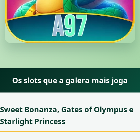
Os slots que a galera mais joga
Sweet Bonanza, Gates of Olympus e
Starlight Princess