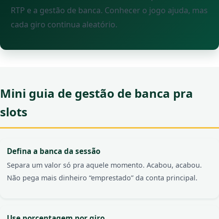
RTP e a gestão de banca. Conhecer o jogo ajuda, mas
cada giro continua aleatório.
Mini guia de gestão de banca pra
slots
Defina a banca da sessão
Separa um valor só pra aquele momento. Acabou, acabou.
Não pega mais dinheiro “emprestado” da conta principal.
Use porcentagem por giro