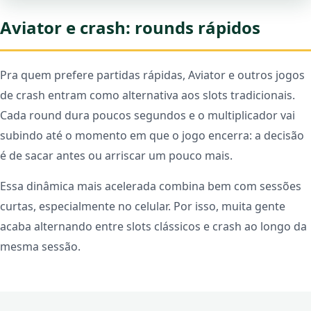
Aviator e crash: rounds rápidos
Pra quem prefere partidas rápidas, Aviator e outros jogos
de crash entram como alternativa aos slots tradicionais.
Cada round dura poucos segundos e o multiplicador vai
subindo até o momento em que o jogo encerra: a decisão
é de sacar antes ou arriscar um pouco mais.
Essa dinâmica mais acelerada combina bem com sessões
curtas, especialmente no celular. Por isso, muita gente
acaba alternando entre slots clássicos e crash ao longo da
mesma sessão.