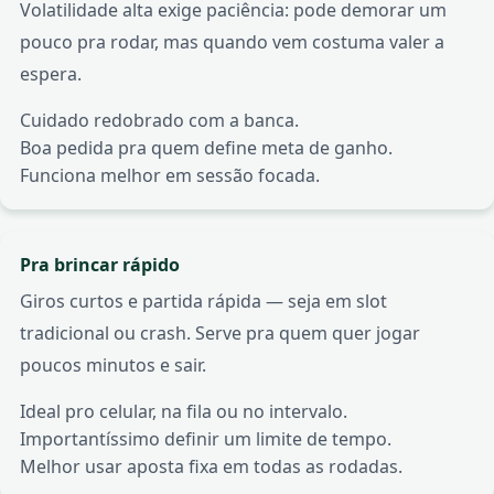
Volatilidade alta exige paciência: pode demorar um
pouco pra rodar, mas quando vem costuma valer a
espera.
Cuidado redobrado com a banca.
Boa pedida pra quem define meta de ganho.
Funciona melhor em sessão focada.
Pra brincar rápido
Giros curtos e partida rápida — seja em slot
tradicional ou crash. Serve pra quem quer jogar
poucos minutos e sair.
Ideal pro celular, na fila ou no intervalo.
Importantíssimo definir um limite de tempo.
Melhor usar aposta fixa em todas as rodadas.