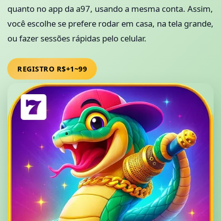
quanto no app da a97, usando a mesma conta. Assim,
você escolhe se prefere rodar em casa, na tela grande,
ou fazer sessões rápidas pelo celular.
REGISTRO R$+1~99