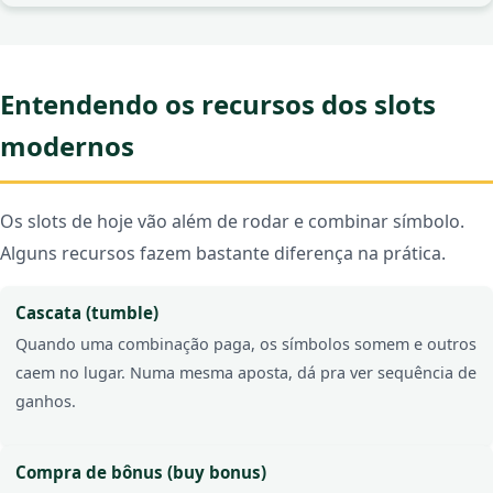
Entendendo os recursos dos slots
modernos
Os slots de hoje vão além de rodar e combinar símbolo.
Alguns recursos fazem bastante diferença na prática.
Cascata (tumble)
Quando uma combinação paga, os símbolos somem e outros
caem no lugar. Numa mesma aposta, dá pra ver sequência de
ganhos.
Compra de bônus (buy bonus)