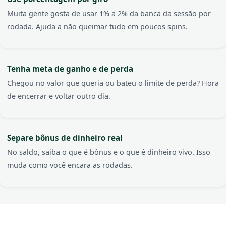
Muita gente gosta de usar 1% a 2% da banca da sessão por
rodada. Ajuda a não queimar tudo em poucos spins.
Tenha meta de ganho e de perda
Chegou no valor que queria ou bateu o limite de perda? Hora
de encerrar e voltar outro dia.
Separe bônus de dinheiro real
No saldo, saiba o que é bônus e o que é dinheiro vivo. Isso
muda como você encara as rodadas.