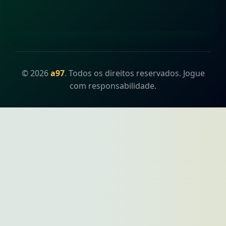
© 2026
a97
. Todos os direitos reservados. Jogue
com responsabilidade.