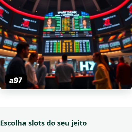
Escolha slots do seu jeito