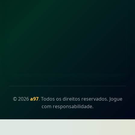
© 2026
a97
. Todos os direitos reservados. Jogue
com responsabilidade.