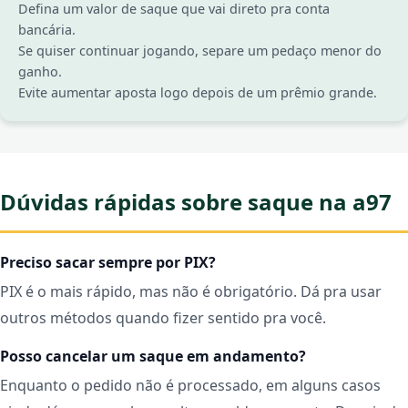
Defina um valor de saque que vai direto pra conta
bancária.
Se quiser continuar jogando, separe um pedaço menor do
ganho.
Evite aumentar aposta logo depois de um prêmio grande.
Dúvidas rápidas sobre saque na a97
Preciso sacar sempre por PIX?
PIX é o mais rápido, mas não é obrigatório. Dá pra usar
outros métodos quando fizer sentido pra você.
Posso cancelar um saque em andamento?
Enquanto o pedido não é processado, em alguns casos