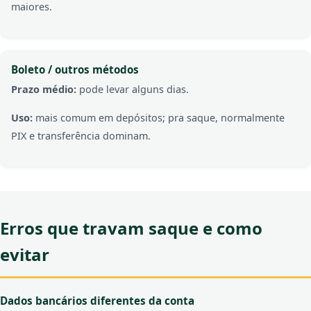
maiores.
Boleto / outros métodos
Prazo médio:
pode levar alguns dias.
Uso:
mais comum em depósitos; pra saque, normalmente
PIX e transferência dominam.
Erros que travam saque e como
evitar
Dados bancários diferentes da conta