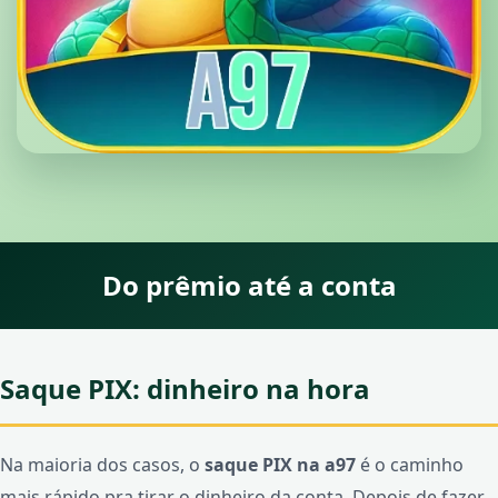
Do prêmio até a conta
Saque PIX: dinheiro na hora
Na maioria dos casos, o
saque PIX na a97
é o caminho
mais rápido pra tirar o dinheiro da conta. Depois de fazer