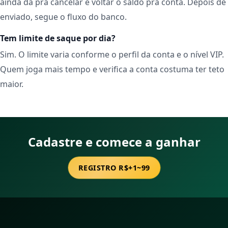
ainda dá pra cancelar e voltar o saldo pra conta. Depois de
enviado, segue o fluxo do banco.
Tem limite de saque por dia?
Sim. O limite varia conforme o perfil da conta e o nível VIP.
Quem joga mais tempo e verifica a conta costuma ter teto
maior.
Cadastre e comece a ganhar
REGISTRO R$+1~99