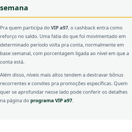
semana
Pra quem participa do
VIP a97
, o cashback entra como
reforço no saldo. Uma fatia do que foi movimentado em
determinado período volta pra conta, normalmente em
base semanal, com porcentagem ligada ao nível em que a
conta está.
Além disso, níveis mais altos tendem a destravar bônus
recorrentes e convites pra promoções específicas. Quem
quer se aprofundar nesse lado pode conferir os detalhes
na página do
programa VIP a97
.