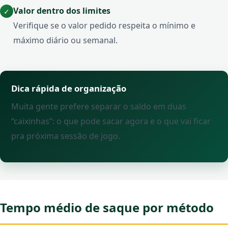
Valor dentro dos limites
✓
Verifique se o valor pedido respeita o mínimo e
máximo diário ou semanal.
Dica rápida de organização
Muita gente prefere separar o saldo em duas
“caixinhas”: o que pode sacar agora e o que vai ficar
pra próxima sessão de jogo.
Tempo médio de saque por método