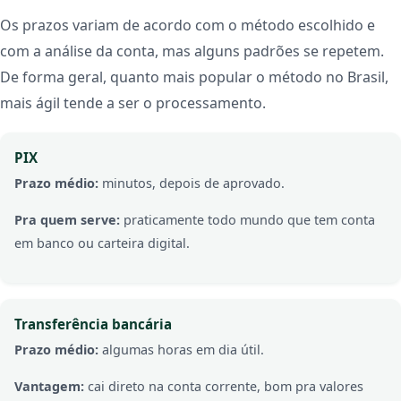
Os prazos variam de acordo com o método escolhido e
com a análise da conta, mas alguns padrões se repetem.
De forma geral, quanto mais popular o método no Brasil,
mais ágil tende a ser o processamento.
PIX
Prazo médio:
minutos, depois de aprovado.
Pra quem serve:
praticamente todo mundo que tem conta
em banco ou carteira digital.
Transferência bancária
Prazo médio:
algumas horas em dia útil.
Vantagem:
cai direto na conta corrente, bom pra valores